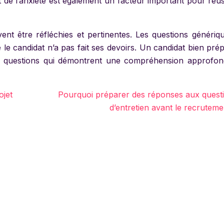
et de l’anxiété est également un facteur important pour réu
ent être réfléchies et pertinentes. Les questions génériq
le candidat n’a pas fait ses devoirs. Un candidat bien pré
es questions qui démontrent une compréhension approfon
ojet
Pourquoi préparer des réponses aux quest
d’entretien avant le recruteme