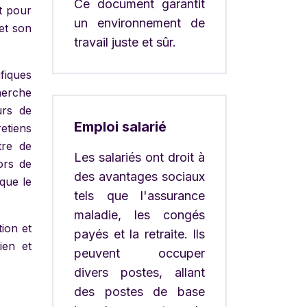
Ce document garantit
t pour
un environnement de
et son
travail juste et sûr.
fiques
herche
urs de
Emploi salarié
etiens
tre de
Les salariés ont droit à
ors de
des avantages sociaux
 que le
tels que l'assurance
maladie, les congés
ion et
payés et la retraite. Ils
ien et
peuvent occuper
divers postes, allant
des postes de base