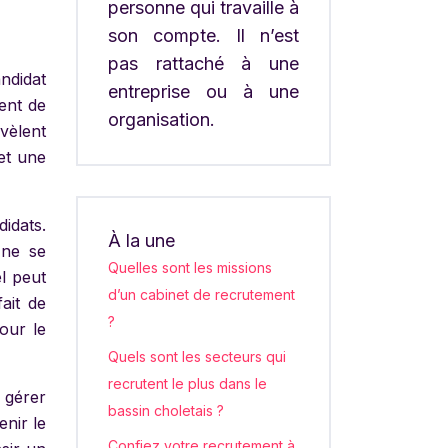
personne qui travaille à
son compte. Il n’est
pas rattaché à une
andidat
entreprise ou à une
ent de
organisation.
évèlent
et une
idats.
À la une
 ne se
Quelles sont les missions
el peut
d’un cabinet de recrutement
ait de
?
our le
Quels sont les secteurs qui
recrutent le plus dans le
 gérer
bassin choletais ?
enir le
Confiez votre recrutement à